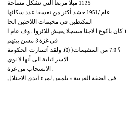
1125 ميلا مربعا التي تشكل مساحة
عام /1951 حشد أكثر من تعسفا عدد سكائها
المكتظين في مخيمات اللاحئين الحا
للائروا . وف عام ا ‎١‏ كان باكوع ا لاجئا مسجلا يعيش
في غزة 3 مسن بيئهم
؟ 7.9 من المشيمات( (0). ولقد أثسارت الحكومة
الاسرائيلية الى أنها لا نوي
الانسحاب من غزة .
في الضفة الغربية » بلمس لمرء أيدي الاحتلال
الطويلة تصل الى المستقبل لتخلق
الاين محارلة لاسادة نكيل مسجائها ف كف يسك ا ا
ا 1
اللاحئين ؛ وستكون في الواقع حلا دائما لسعي
اسرائيل وراء العمل الرخيص ‎٠.‏
ف اوائل لا ‎١‏ قال موثسيه دايان بشأن لاجئي غزة؛ 0