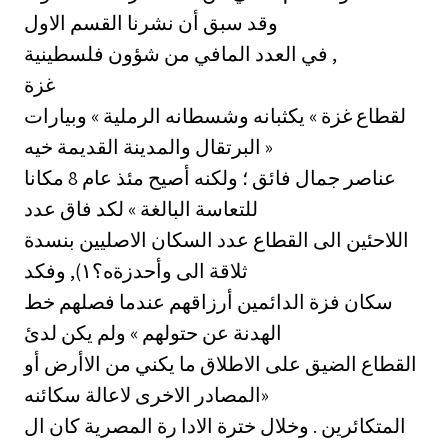
وقد سبق أن نشرنا القسم الاول
في العدد المافي من شؤون فلسطينية ,
غزة
لقطاع غزة » يكثبانه وشسطانه الرملية » وبيارات
البرتقال والمدينة القديمة خيه »
عناصر جمال فائق ؛ ولكنه أصيح مئذ عام 8 مكانا
للتعاسة البالغة » لكد فاق عدد
اللاحئين الى القطاع عدد السكان الاصليين بنسدة
ثلاقة الى وأحدزةه؟١),‏ وفكد
سكان فزة الدائمين أرزاقهم عندما فصلهم خط
الهدنة عن حتولهم » ولم يكن لدئ
القطاع الضيق على الاطلاق ما يكني من الاأرض أو
المصادر الاخرى لاعالة سكائنه»
المتكائرين . وخلال خترة الادا رة المصرية كان ال