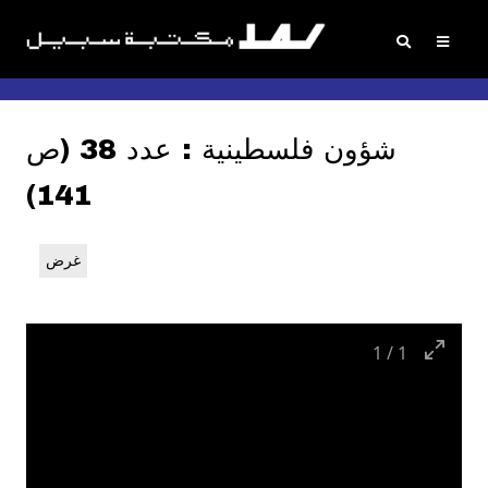
شؤون فلسطينية : عدد 38 (ص
141)
غرض
1
/
1