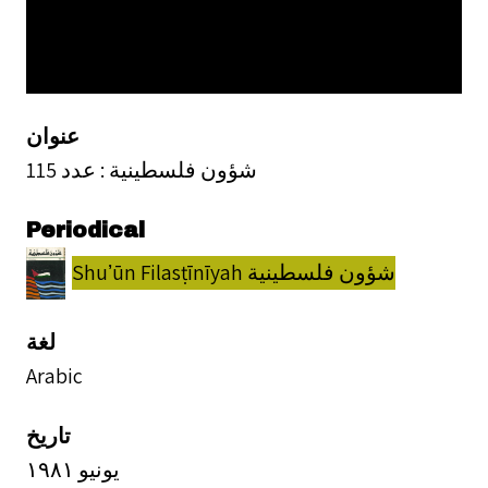
عنوان
شؤون فلسطينية : عدد 115
Periodical
Shuʼūn Filasṭīnīyah شؤون فلسطينية
لغة
Arabic
تاريخ
يونيو ١٩٨١