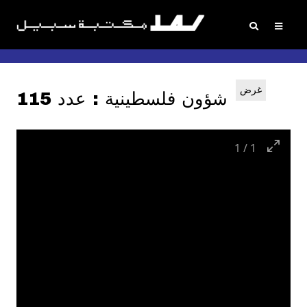
غرض
شؤون فلسطينية : عدد 115
1
/
1