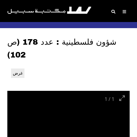
شؤون فلسطينية : عدد 178 (ص
102)
غرض
1
/
1