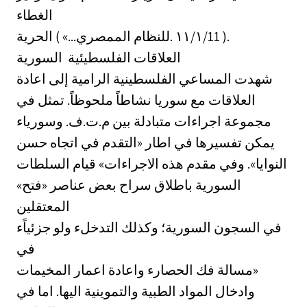
الغطاء
للنظام الممصري...» ) الحرية. ‎١١/١/11‏ ).
العلاقات الفلسطيئية ‏ السورية
شهدت المساعي الفلسطينية الرامية إلى اعادة
العلاقات مع سوريا نشاطاً ملحوظاً. تمثل في
مجموعة اجراءات متبادلة بين م.ت.ف. وسورياء
يمكن تفسيرها في اطار «التقدم في اتجاه حسن
النوايا». وفي مقدم هذه الاجراءات» قيام السلطات
السورية باطلاق سراح بعض عناصر «فتح»
المعتقلين
في السجون السورية؛ وكذلك التدخلء ولو جزئياًء
في
مسالة فك الحصارء واعادة اعمار المخيمات»
وادخال المواد الطبية والتموينية اليها. اما في