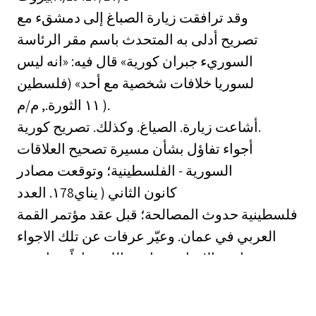
وقد ترافقت زيارة الصباغ إلى دمشقء مع
تصريح أدلى به المتحدث باسم مقر الرئاسة
السوريء جبران كورية» قال فيه: «انه ليس
لسوريا خلافات شخصية مع أحد» (فلسطين
الثورة., م/م ‎١١‏ ).
أشاعت زيارة. الصياغ. وكذلك. تصريح كورية.
أجواء تفاؤل بشأن مسيرة تصحيح العلاقات
السورية - الفلسطينية؛ وتوقعت مصادر
العدد ‎.١78‏ كانون الثاني ( يناي
فلسطينية حدوث المصالحة؛ قبل عقد مؤتمر القمة
العربي في عمان. وعيّر عرفات عن تلك الاجواء
ووصفها ب «الايجابية» وان هنالك حواراً بيننا وبين
امسورين واستلمنا منهم مذكرتينء وأرسلنا لهم
رداً