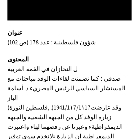
عنوان
شؤون فلسطينية : عدد 178 (ص 102)
المحتوى
ل النخازان في القمة العربية
صدقى ؛ كما تضمنت لقاءات الوفد مياحثات مع
المستشار السياسي للرئيس المصريء د. أسامة
الباز
(فلسطين الثورة, ‎.)1941/1١7/1١17‏ وقد عارضت
زيارة الوفد كل من الجبهة الشعبية والجبهة
الديمقراطيةء وعبرتا عن رفضهما لهاء واعتبرت
الديمقراطية ان الزيارة «لاتخدم سوى توفير