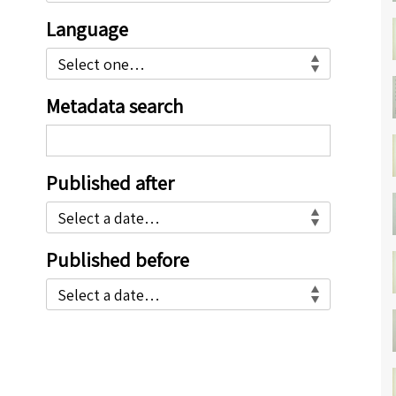
the
page.
Language
The
modal
begins
Metadata search
with
a
fieldset
called
Published after
Browse
by
feature.
Pressing
Published before
the
Close
Modal
button
at
the