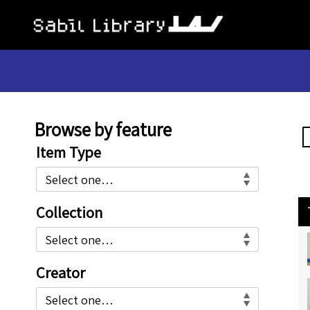
Browse by feature
This
is
Item Type
a
dialog
window
Collection
which
overlays
the
main
Creator
content
of