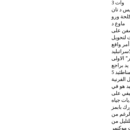
وات 3
لحة ورو
ماوع د
فن على
ت لتحويل
أمر وافع
سراتبليد
 الاولى
يد براجع
مناطئيد
يد هو في
يفي على
يات جياه
ك بابمز
الرغم من
لتليل من
 موكنمر