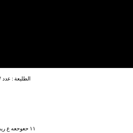
الطليعة : عدد 57 (ص 1)
5
ع ريه عا باع 2 ‎١١‏ حعوحعه