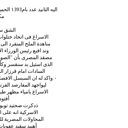
الحميس د تان ‎١393‏ اليه التانيد عدد بام
مك
الشق س
الاسراغ فى اتخاد ختلوا
مناهدة الملح المنفرد الى 
وند افبع رئيس الورراء الا
مصقد المصرى بأن "الصور”
الذى اسثيل بد سنقسر وكأ 
5 السادات امام قرزار ال
الفرنية ‎٠‏ واكد له ان السبسل الافصل
ليواجهد المفارصد الفرن
الاسراع يامياء مظهر طب
أفتود
ذدكرت صحتيد توبور
الاسركية انه على 
المحاولات المصرية لل
أهييد سقيد عفوبات