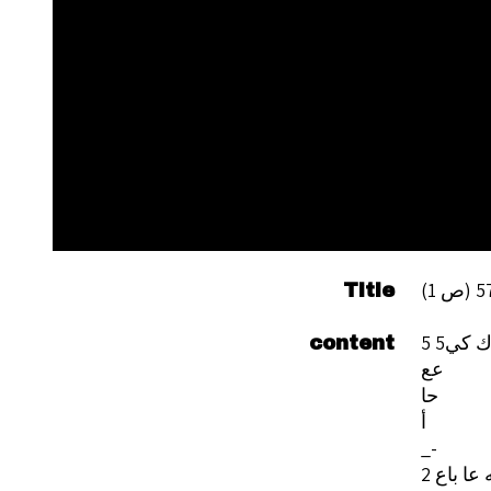
Title
 5ك كي
content
عع
حا
أ
_-